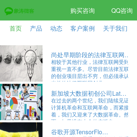
购买咨询
QQ咨询
首页
产品
动态
客户案例
关于我们
尚处早期阶段的法律互联网创…
相较于其他行业，法律互联网受到的
重视一直不多。尽管目前法律互联网
的创业项目层出不穷，但必须承认，
当前的法律互联网创业…
新加坡大数据初创公司Lat…
[2016-09-27]
在过去的两个世纪，我们陆续见证了
计算机革命和互联网革命，而紧接
着，我们又迎来了大数据革命。然
而，如果没有大众的广泛参…
谷歌开源TensorFlo…
[2016-09-27]